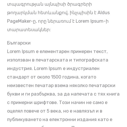
տպագրության այնպիսի ծրագրերի
թողարկման հետևանքով, ինչպիսին է Aldus
PageMaker-ը, որը ներառում է Lorem Ipsum-ի
տարատեսակներ:
Български
Lorem Ipsum е елементарен примерен текст,
използван в печатарската и типографската
индустрия. Lorem Ipsum е индустриален
стандарт от около 1500 година, когато
неизвестен печатар взема няколко печатарски
букви и ги разбърква, за да напечата с тях книга
с примерни шрифтове. Този начин не само е
оцелял повече от 5 века, но е навлязъл и в
публикуването на електронни издания като е