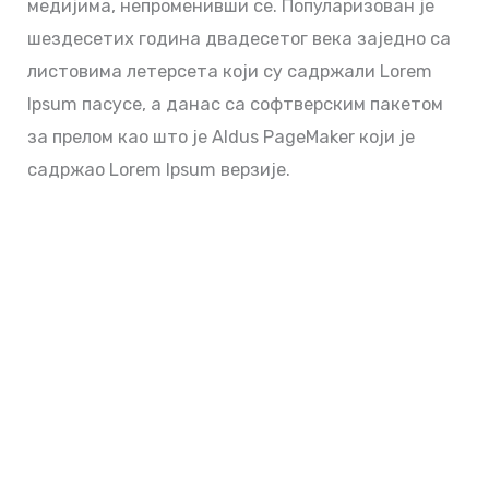
медијима, непроменивши се. Популаризован је
шездесетих година двадесетог века заједно са
листовима летерсета који су садржали Lorem
Ipsum пасусе, а данас са софтверским пакетом
за прелом као што је Aldus PageMaker који је
садржао Lorem Ipsum верзије.
MARI BERGABUNG
Bersama LPK.