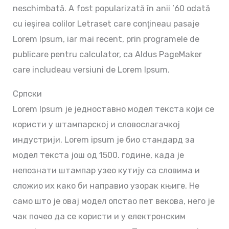
neschimbată. A fost popularizată în anii ’60 odată
cu ieşirea colilor Letraset care conţineau pasaje
Lorem Ipsum, iar mai recent, prin programele de
publicare pentru calculator, ca Aldus PageMaker
care includeau versiuni de Lorem Ipsum.
Српски
Lorem Ipsum је једноставно модел текста који се
користи у штампарској и словослагачкој
индустрији. Lorem ipsum је био стандард за
модел текста још од 1500. године, када је
непознати штампар узео кутију са словима и
сложио их како би направио узорак књиге. Не
само што је овај модел опстао пет векова, него је
чак почео да се користи и у електронским