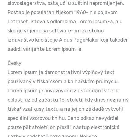
slovoslagarstva, ostajući u suštini nepromijenjen.
Postao je popularan tijekom 1960-ih s pojavom
Letraset listova s odlomcima Lorem Ipsum-a, a u
skorije vrijeme sa software-om za stolno
izdavaštvo kao što je Aldus PageMaker koji također
sadrži varijante Lorem Ipsum-a.
Česky
Lorem Ipsum je demonstrativní výplňový text
používaný v tiskařském a knihařském průmyslu.
Lorem Ipsum je považováno za standard v této
oblasti už od začátku 16. století, kdy dnes neznámý
tiskař vzal kusy textu a na jejich základě vytvořil
speciální vzorovou knihu. Jeho odkaz nevydržel
pouze pět století, on přežil i nástup elektronické
sazby v podstatě beze změny. Nejvíce