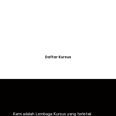
CENDANA
Sebab kesuksesan tidak hanya sekedar
direncanakan dalam angan-angan, tapi
dibutuhkan langkah nyata
Daftar Kursus
Kami adalah Lembaga Kursus yang terletak