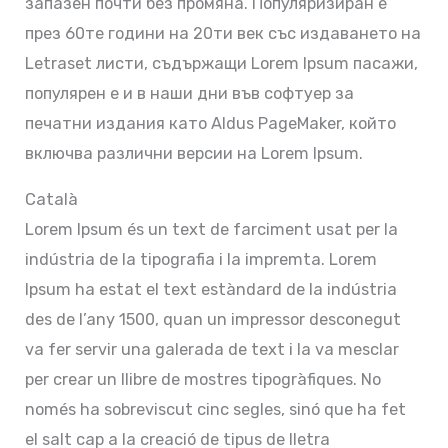
запазен почти без промяна. Популяризиран е
през 60те години на 20ти век със издаването на
Letraset листи, съдържащи Lorem Ipsum пасажи,
популярен е и в наши дни във софтуер за
печатни издания като Aldus PageMaker, който
включва различни версии на Lorem Ipsum.
Català
Lorem Ipsum és un text de farciment usat per la
indústria de la tipografia i la impremta. Lorem
Ipsum ha estat el text estàndard de la indústria
des de l’any 1500, quan un impressor desconegut
va fer servir una galerada de text i la va mesclar
per crear un llibre de mostres tipogràfiques. No
només ha sobreviscut cinc segles, sinó que ha fet
el salt cap a la creació de tipus de lletra