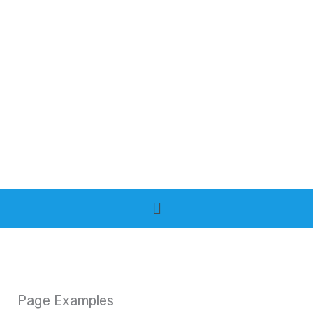
Lewati
ke
konten
Menu
Page Examples