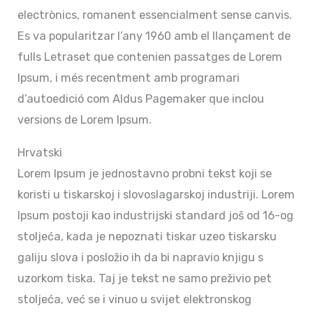
electrònics, romanent essencialment sense canvis.
Es va popularitzar l’any 1960 amb el llançament de
fulls Letraset que contenien passatges de Lorem
Ipsum, i més recentment amb programari
d’autoedició com Aldus Pagemaker que inclou
versions de Lorem Ipsum.
Hrvatski
Lorem Ipsum je jednostavno probni tekst koji se
koristi u tiskarskoj i slovoslagarskoj industriji. Lorem
Ipsum postoji kao industrijski standard još od 16-og
stoljeća, kada je nepoznati tiskar uzeo tiskarsku
galiju slova i posložio ih da bi napravio knjigu s
uzorkom tiska. Taj je tekst ne samo preživio pet
stoljeća, već se i vinuo u svijet elektronskog