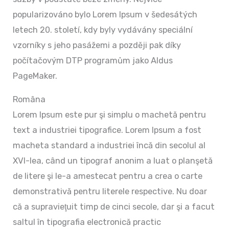
popularizováno bylo Lorem Ipsum v šedesátých
letech 20. století, kdy byly vydávány speciální
vzorníky s jeho pasážemi a později pak díky
počítačovým DTP programům jako Aldus
PageMaker.
Româna
Lorem Ipsum este pur şi simplu o machetă pentru
text a industriei tipografice. Lorem Ipsum a fost
macheta standard a industriei încă din secolul al
XVI-lea, când un tipograf anonim a luat o planşetă
de litere şi le-a amestecat pentru a crea o carte
demonstrativă pentru literele respective. Nu doar
că a supravieţuit timp de cinci secole, dar şi a facut
saltul în tipografia electronică practic